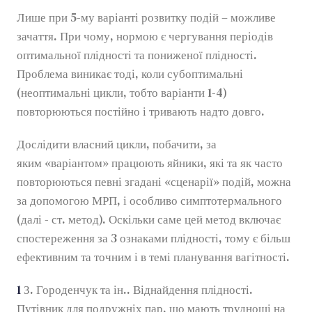
Лише при 5-му варіанті розвитку подій – можливе
зачаття. При чому, нормою є чергування періодів
оптимальної плідності та пониженої плідності.
Проблема виникає тоді, коли субоптимальні
(неоптимальні цикли, тобто варіанти 1-4)
повторюються постійно і тривають надто довго.
Дослідити власний цикли, побачити, за
яким «варіантом» працюють яйники, які та як часто
повторюються певні згадані «сценарії» подій, можна
за допомогою МРП, і особливо симптотермального
(далі - ст. метод). Оскільки саме цей метод включає
спостереження за 3 ознаками плідності, тому є більш
ефективним та точним і в темі планування вагітності.
1
З. Городенчук та ін.. Віднайдення плідності.
Путівник для подружніх пар, що мають труднощі на