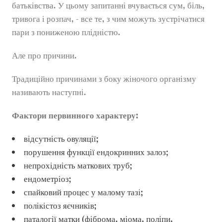
батьківства. У цьому запитанні вчувається сум, біль,
тривога і розпач, - все те, з чим можуть зустрічатися
пари з пониженою плідністю.
Але про причини.
Традиційно причинами з боку жіночого організму
називають наступні.
Фактори первинного характеру
:
відсутність овуляції;
порушення функції ендокринних залоз;
непрохідність маткових труб;
ендометріоз;
спайковий процес у малому тазі;
полікістоз яєчників;
паталогії матки (фіброма, міома, поліпи,