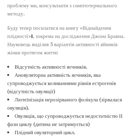
проблему ми, консультанти з симптотермального
методу.
Буду тепер посилатися на книгу «Віднайдення
плідності»
1
, зокрема на дослідження Джона Бравна.
Науковець виділив 5 варіантів активності яйників
жінки протягом життя:
Відсутність активності яєчників.
Ановуляторна активність яєчників, яка
супроводжується коливаннями рівнів естрогенів
(відсутність овуляції)
Лютеїнізація нерозірваного фолікула (зірвалася
овуляція).
Овуляція, що супроводжується недостатністю ІІ
фази циклу (дитина не затримується)
Плідний овуляторний цикл.