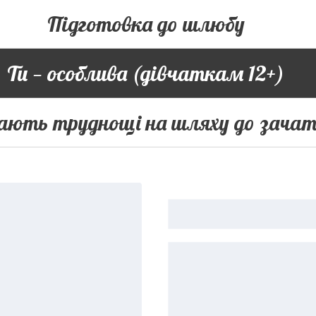
Підготовка до шлюбу
Ти — особлива (дівчаткам 12+)
ають труднощі на шляху до зача
"Я втратила дитину на 8-10 тижні...". Чи лікує ст метод?
"Чому я не можу завагітніти? Причини"
Розпізнання періодів плідності. Дослідження