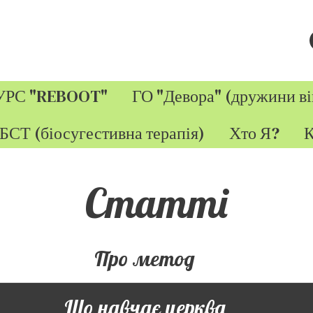
УРС "REBOOT"
ГО "Девора" (дружини ві
БСТ (біосугестивна терапія)
Хто Я?
К
Статті
Про метод
Симптотермальний метод розпізнання плідності: що це?
Що таке природне планування сім'ї ?
Що навчає церква