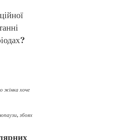
аційної
танні
ріодах?
що жінка хоче
опаузи, збоях
улярних