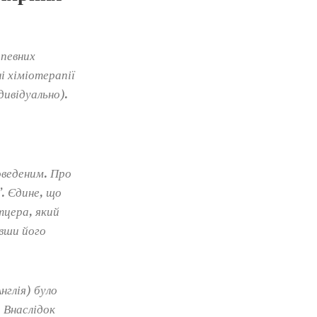
 певних
і хіміотерапії
дивідуально).
оведеним. Про
. Єдине, що
тцера, який
івши його
Англія) було
 Внаслідок