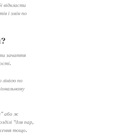
і відкласти
ів і змін по
й?
сти зачаття
ості.
 лінією по
ціональному
я” або ж
зділі “для пар,
ження тощо.