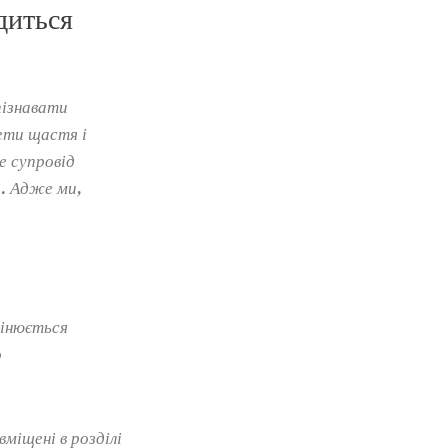
диться
пізнавати
ети щастя і
е супровід
і. Адже ми,
цінюється
о
вміщені в розділі