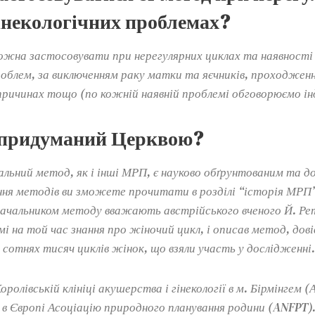
інекологічних проблемах?
ожна застосовувати при нерегулярних циклах та наявності
роблем, за виключенням раку матки та яєчників, проходженн
 причинах тощо (по кожній наявній проблемі обговорюємо ін
 придуманий Церквою?
льний метод, як і інші МРП, є науково обґрунтованим та д
ння методів ви зможете прочитати в розділі “історія МРП”
ачальником методу вважають австрійського вченого Й. Ре
омі на той час знання про жіночий цикл, і описав метод, дов
сотнях тисяч циклів жінок, що взяли участь у дослідженні.
оролівській клініці акушерства і гінекології в м. Бірмінгем (
 в Європі Асоціацію природного планування родини (ANFPT).