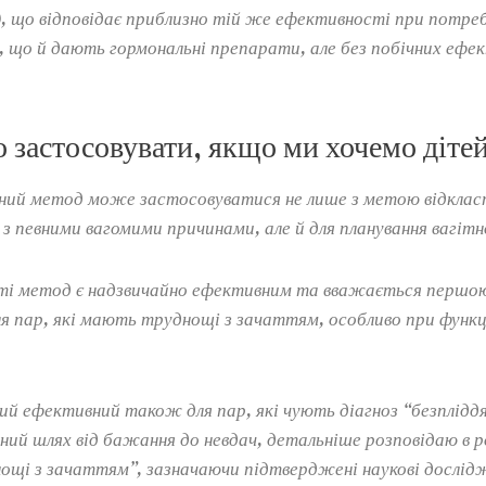
, що відповідає приблизно тій же ефективності при потреб
 що й дають гормональні препарати, але без побічних ефект
 застосовувати, якщо ми хочемо діте
ий метод може застосовуватися не лише з метою відкла
 з певними вагомими причинами, але й для планування вагітн
ті метод є надзвичайно ефективним та вважається першою
ля пар, які мають труднощі з зачаттям, особливо при функ
й ефективний також для пар, які чують діагноз “безплідд
ий шлях від бажання до невдач, детальніше розповідаю в ро
ощі з зачаттям”, зазначаючи підтверджені наукові дослід