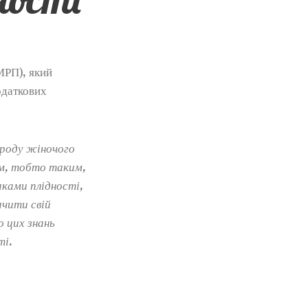
МРП), який
одаткових
ироду жіночого
им, тобто таким,
аками плідності,
чити свій
о цих знань
ті.