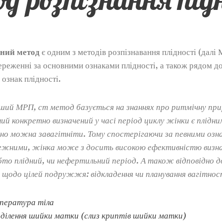
ний метод
є одним з методів розпізнавання плідності (далі 
ереженні за основними ознаками плідності, а також рядом д
 ознак плідності.
інший МРП, ст метод базується на знаннях про ритмічну пр
ий конкретно визначений у часі період циклу жінки є плідн
йно можна завагітніти. Тому спостерігаючи за певними озн
ежними, жінка може з досить високою ефективністю визна
то плідний, чи нефертильний період. А також відповідно д
 щодо цілей подружжя: відкладення чи планування вагітнос
пература тіла
виділення шийки матки (слиз криптів шийки матки)