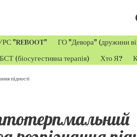
УРС "REBOOT"
ГО "Девора" (дружини ві
БСТ (біосугестивна терапія)
Хто Я?
К
птотерпмальний
д розпізнання під