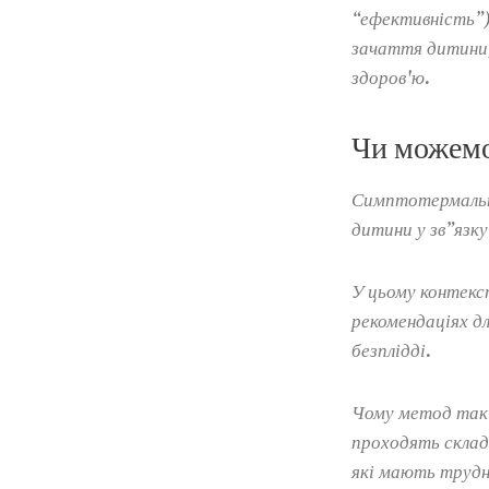
“ефективність”)
зачаття дитини,
здоров'ю.
Чи можемо
Симптотермальн
дитини у зв”язку
У цьому контекс
рекомендаціях д
безплідді.
Чому метод таки
проходять складн
які мають трудн