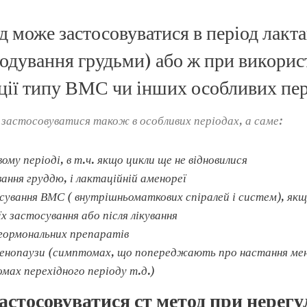
д може застосовуватися в період лакт
годування грудьми) або ж при викорис
ції типу ВМС чи інших особливих пе
астосовуватися також в особливих періодах, а саме:
вому періоді, в т.ч. якщо цикли ще не відновилися
вання груддю, і лактаційній аменореї
осування ВМС ( внутрішньоматкових спіралей і систем), як
їх застосування або після лікування
 гормональних препаратів
менопаузи (симптомах, що попереджають про настання мен
мах перехідного періоду т.д.)
астосовуватися ст метод при нерег