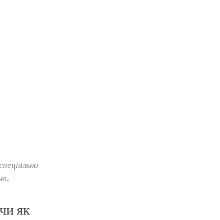
 спеціально
но.
чи як