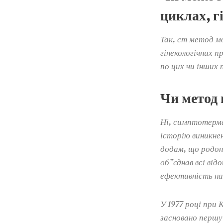
циклах, г
Так, ст метод м
гінекологічних п
по цих чи інших
Чи метод
Ні, симптотерма
історію виникне
додам, що родон
об”єднав всі від
ефективність на 
У 1977 році при К
засновано першу