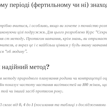
ому періоді (фертильному чи ні) знахо
трібно вчитися, і особливо, якщо ви хочете з точністю роз
 виконуючи цілі подружжя. Для цього розроблено Курс “Секр
ння ст методу. Протягом навчання, крім знань, ви отримаєт
вчителя, а якраз це і є найбільш цінним у будь-якому навчанн
ся “об людину”.
и надійний метод?
я методу природного планування родини чи контрацепції о
 Він показує частоту настання вагітностей на 100 жінок, щ
 той чи інший засіб протягом року.
 сягає від 0, 4 до 1 (посилання та таблиці з дослідженнями 