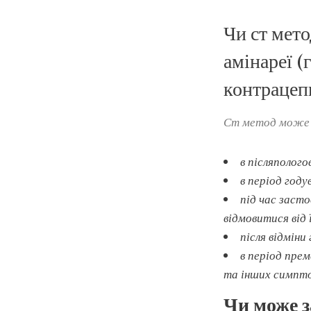
Чи ст мето
амінареї (
контрацеп
Ст метод може з
в післяполого
в період году
під час заст
відмовитися від 
після відміни
в період пре
та інших симпто
Чи може з