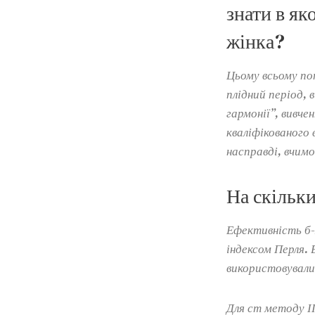
знати в як
жінка?
Цьому всьому по
плідний період,
гармонії”, вивче
кваліфікованого 
насправді, вчимо
На скільк
Ефективність б-
індексом Перля.
використовували
Для ст методу ІП