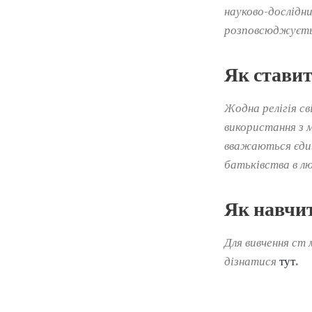
науково-дослідн
розповсюджуєтьс
Як стави
Жодна релігія св
використання з м
вважаються єдин
батьківства в л
Як навчи
Для вивчення ст
дізнатися
тут
.