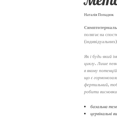
Наталія Попадюк
Симптотермаль
полягає на спост
(індивідуальних)
Як і будь-який 
циклу. Лише певн
в якому потенці
що є гормонозал
фертильний, тоб
робити висновки
базальна тем
цервікальні 