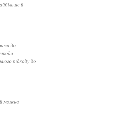
найбільше й
ними до
методи
ьного підходу до
кий можна