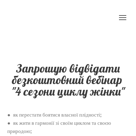
Запрошую відвідати
безкоштовний вебінар
"4 сезони циклу жінки"
● як перестати боятися власної плідності;
● як жити в гармонії зі своїм циклом та своєю
природою;