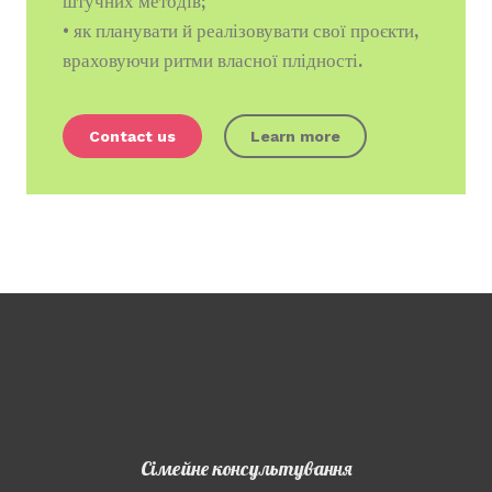
штучних методів;
• як планувати й реалізовувати свої проєкти,
враховуючи ритми власної плідності.
Contact us
Learn more
Сімейне консультування