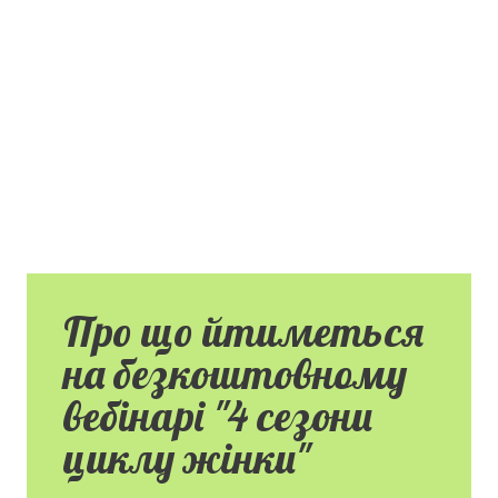
Про що йтиметься
на безкоштовному
вебінарі "4 сезони
циклу жінки"